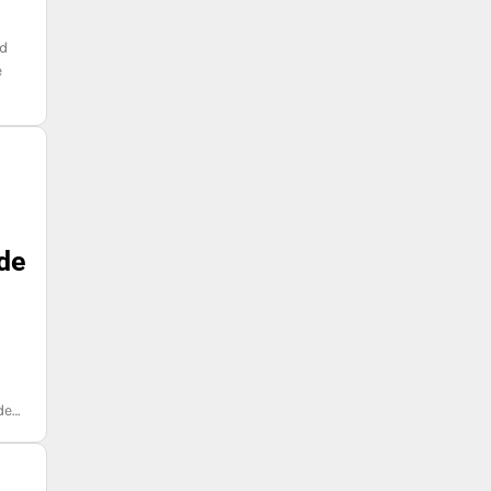
ad
e
 de
de…