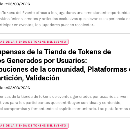
Blake
05/03/2026
e Tokens del Evento ofrece a los jugadores una emocionante oportunid
skins únicos, emotes y artículos exclusivos que elevan su experiencia d
articipar en eventos, los jugadores pueden recolectar…
S DE LA TIENDA DE TOKENS DEL EVENTO
pensas de la Tienda de Tokens de
s Generados por Usuarios:
buciones de la comunidad, Plataformas
tición, Validación
Blake
03/03/2026
nsas de la tienda de tokens de eventos generados por usuarios sirven
ivos para los participantes que contribuyen con ideas y contenido,
el compromiso y fomentando el espíritu comunitario. Las plataformas 
S DE LA TIENDA DE TOKENS DEL EVENTO