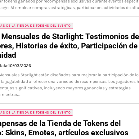
ar tokens ganados por recompensas exclusivas durante eventos específ
juego. Al emplear compras estratégicas, participar en actividades de alt
S DE LA TIENDA DE TOKENS DEL EVENTO
Mensuales de Starlight: Testimonios d
res, Historias de éxito, Participación de
idad
Blake
10/03/2026
ensuales Starlight están diseñados para mejorar la participación de lo
 la jugabilidad al ofrecer una variedad de recompensas. Los jugadores 
entajas significativas, incluyendo mayores ganancias y estrategias
 mientras…
S DE LA TIENDA DE TOKENS DEL EVENTO
pensas de la Tienda de Tokens del
: Skins, Emotes, artículos exclusivos