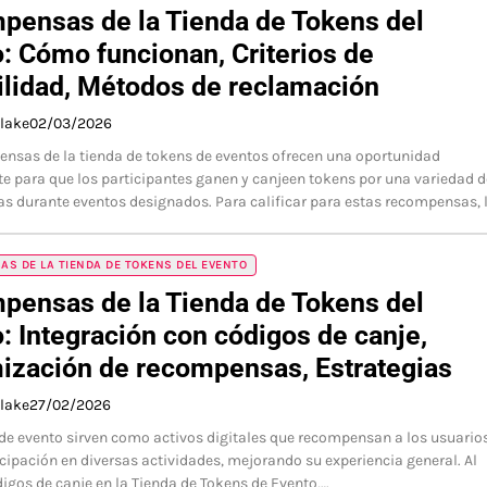
pensas de la Tienda de Tokens del
: Cómo funcionan, Criterios de
ilidad, Métodos de reclamación
Blake
02/03/2026
nsas de la tienda de tokens de eventos ofrecen una oportunidad
 para que los participantes ganen y canjeen tokens por una variedad d
 durante eventos designados. Para calificar para estas recompensas, 
S DE LA TIENDA DE TOKENS DEL EVENTO
pensas de la Tienda de Tokens del
: Integración con códigos de canje,
ización de recompensas, Estrategias
Blake
27/02/2026
de evento sirven como activos digitales que recompensan a los usuario
icipación en diversas actividades, mejorando su experiencia general. Al
digos de canje en la Tienda de Tokens de Evento,…