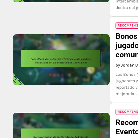
intercambi
dentro del 
RECOMPENSA
Bonos 
jugado
comun
by Jordan 
Los Bonos M
jugadores y
reportado v
mejoradas,
RECOMPENSA
Recom
Evento