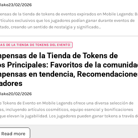
Blake
23/02/2026
nsas de la tienda de tokens de eventos expirados en Mobile Legends: 
tículos exclusivos que los jugadores podían ganar durante eventos de
tado, creando un sentido de nostalgia y significado…
S DE LA TIENDA DE TOKENS DEL EVENTO
pensas de la Tienda de Tokens de
s Principales: Favoritos de la comunida
pensas en tendencia, Recomendacione
adores
Blake
20/02/2026
e Tokens de Evento en Mobile Legends ofrece una diversa selección de
, incluyendo artículos cosméticos, equipo esencial y bonificaciones
que elevan la jugabilidad. Los jugadores pueden ganar tokens a través 
Read more