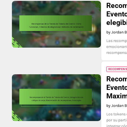
Recom
Evento
elegib
by Jordan 
Las recompe
emocionante
recompensas
RECOMPENSA
Recom
Evento
Maxim
by Jordan 
Los tokens 
por su part
integrar có