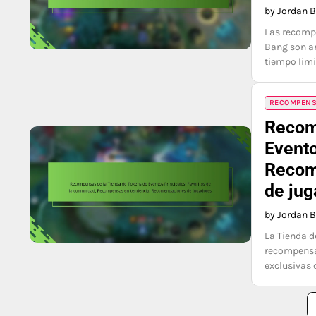
by Jordan 
Las recompe
Bang son ar
tiempo limi
RECOMPENSA
Recom
Evento
Recom
de jug
by Jordan 
La Tienda d
recompensas
exclusivas 