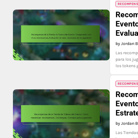
RECOMPENSA
Recom
Event
Evalua
by Jordan 
Las recompe
para los ju
los tokens 
RECOMPENSA
Recom
Event
Estrat
by Jordan 
Las Tiendas