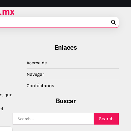
m.mx
Enlaces
Acerca de
Navegar
Contáctanos
s, que
Buscar
n
el
Search
for: