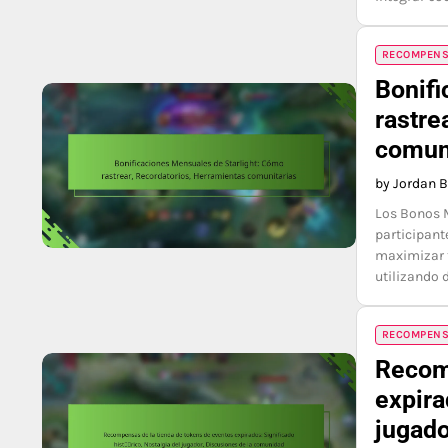
RECOMPENSA
Bonifi
rastre
comun
by Jordan 
Los Bonos M
participant
maximizar t
utilizando 
RECOMPENSA
Recomp
expira
jugado