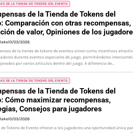
S DE LA TIENDA DE TOKENS DEL EVENTO
pensas de la Tienda de Tokens del
o: Comparación con otras recompensas,
ción de valor, Opiniones de los jugador
Blake
10/03/2026
nsas de la tienda de tokens de eventos sirven como incentivos atracti
gadores durante eventos especiales de juego, permitiéndoles intercambi
ganados por varios artículos dentro del juego. A diferencia de…
S DE LA TIENDA DE TOKENS DEL EVENTO
pensas de la Tienda de Tokens del
o: Cómo maximizar recompensas,
egias, Consejos para jugadores
Blake
10/03/2026
 de Tokens de Evento ofrecen a los jugadores una oportunidad única pa