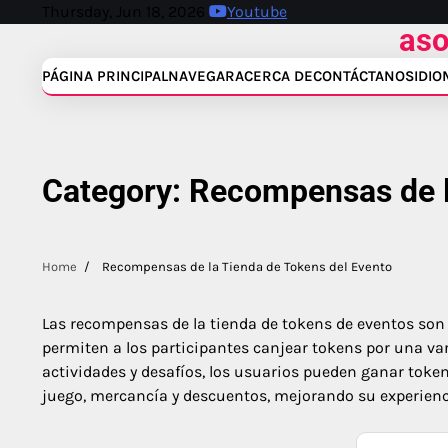
Skip
Thursday, Jun 18, 2026
Youtube
aso
to
content
PÁGINA PRINCIPAL
NAVEGAR
ACERCA DE
CONTÁCTANOS
IDIO
Category:
Recompensas de l
Home
Recompensas de la Tienda de Tokens del Evento
Las recompensas de la tienda de tokens de eventos son
permiten a los participantes canjear tokens por una var
actividades y desafíos, los usuarios pueden ganar toke
juego, mercancía y descuentos, mejorando su experienci