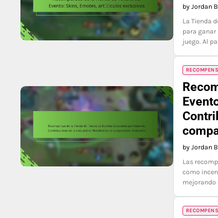
by Jordan 
La Tienda d
para ganar 
juego. Al p
RECOMPENSA
Recom
Evento
Contri
compar
by Jordan 
Las recompe
como incent
mejorando 
RECOMPENSA