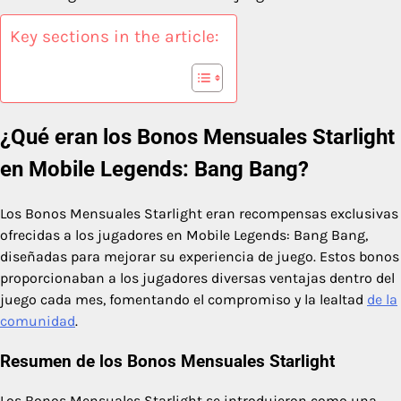
Key sections in the article:
¿Qué eran los Bonos Mensuales Starlight
en Mobile Legends: Bang Bang?
Los Bonos Mensuales Starlight eran recompensas exclusivas
ofrecidas a los jugadores en Mobile Legends: Bang Bang,
diseñadas para mejorar su experiencia de juego. Estos bonos
proporcionaban a los jugadores diversas ventajas dentro del
juego cada mes, fomentando el compromiso y la lealtad
de la
comunidad
.
Resumen de los Bonos Mensuales Starlight
Los Bonos Mensuales Starlight se introdujeron como una