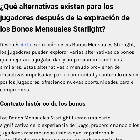
¿Qué alternativas existen para los
jugadores después de la expiración de
los Bonos Mensuales Starlight?
Después
de la
expiración de los Bonos Mensuales Starlight,
los jugadores pueden explorar varias alternativas de bonos
que mejoran la jugabilidad y proporcionan beneficios
similares. Estas alternativas a menudo provienen de
iniciativas impulsadas por la comunidad y contenido creado
por los jugadores, ofreciendo nuevas oportunidades para el
compromiso.
Contexto histórico de los bonos
Los Bonos Mensuales Starlight fueron una parte
significativa de la experiencia de juego, proporcionando a los
jugadores recompensas únicas que impactaron la