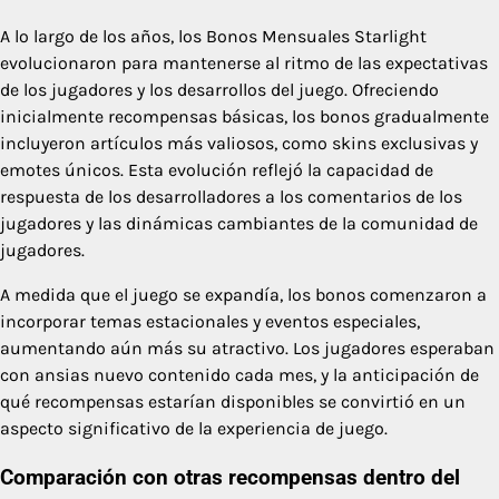
A lo largo de los años, los Bonos Mensuales Starlight
evolucionaron para mantenerse al ritmo de las expectativas
de los jugadores y los desarrollos del juego. Ofreciendo
inicialmente recompensas básicas, los bonos gradualmente
incluyeron artículos más valiosos, como skins exclusivas y
emotes únicos. Esta evolución reflejó la capacidad de
respuesta de los desarrolladores a los comentarios de los
jugadores y las dinámicas cambiantes de la comunidad de
jugadores.
A medida que el juego se expandía, los bonos comenzaron a
incorporar temas estacionales y eventos especiales,
aumentando aún más su atractivo. Los jugadores esperaban
con ansias nuevo contenido cada mes, y la anticipación de
qué recompensas estarían disponibles se convirtió en un
aspecto significativo de la experiencia de juego.
Comparación con otras recompensas dentro del