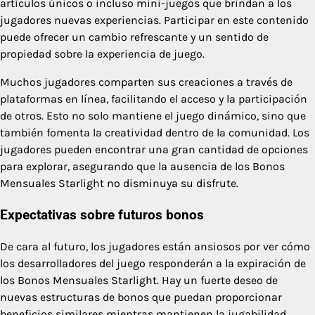
artículos únicos o incluso mini-juegos que brindan a los
jugadores nuevas experiencias. Participar en este contenido
puede ofrecer un cambio refrescante y un sentido de
propiedad sobre la experiencia de juego.
Muchos jugadores comparten sus creaciones a través de
plataformas en línea, facilitando el acceso y la participación
de otros. Esto no solo mantiene el juego dinámico, sino que
también fomenta la creatividad dentro de la comunidad. Los
jugadores pueden encontrar una gran cantidad de opciones
para explorar, asegurando que la ausencia de los Bonos
Mensuales Starlight no disminuya su disfrute.
Expectativas sobre futuros bonos
De cara al futuro, los jugadores están ansiosos por ver cómo
los desarrolladores del juego responderán a la expiración de
los Bonos Mensuales Starlight. Hay un fuerte deseo de
nuevas estructuras de bonos que puedan proporcionar
beneficios similares mientras mantienen la jugabilidad