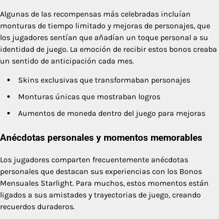
Algunas de las recompensas más celebradas incluían
monturas de tiempo limitado y mejoras de personajes, que
los jugadores sentían que añadían un toque personal a su
identidad de juego. La emoción de recibir estos bonos creaba
un sentido de anticipación cada mes.
Skins exclusivas que transformaban personajes
Monturas únicas que mostraban logros
Aumentos de moneda dentro del juego para mejoras
Anécdotas personales y momentos memorables
Los jugadores comparten frecuentemente anécdotas
personales que destacan sus experiencias con los Bonos
Mensuales Starlight. Para muchos, estos momentos están
ligados a sus amistades y trayectorias de juego, creando
recuerdos duraderos.