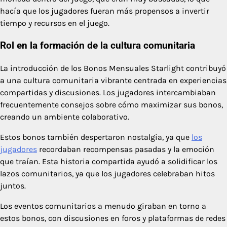
hacía que los jugadores fueran más propensos a invertir
tiempo y recursos en el juego.
Rol en la formación de la cultura comunitaria
La introducción de los Bonos Mensuales Starlight contribuyó
a una cultura comunitaria vibrante centrada en experiencias
compartidas y discusiones. Los jugadores intercambiaban
frecuentemente consejos sobre cómo maximizar sus bonos,
creando un ambiente colaborativo.
Estos bonos también despertaron nostalgia, ya que
los
jugadores
recordaban recompensas pasadas y la emoción
que traían. Esta historia compartida ayudó a solidificar los
lazos comunitarios, ya que los jugadores celebraban hitos
juntos.
Los eventos comunitarios a menudo giraban en torno a
estos bonos, con discusiones en foros y plataformas de redes