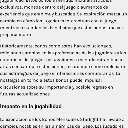
jugabilidad. Estos bonos a menudo incluían artículos
exclusivos, moneda dentro del juego o aumentos de
experiencia que eran muy buscados. Su expiración marca un
cambio en cómo los jugadores interactúan con el juego,
mientras recuerdan los beneficios que estos bonos una vez
proporcionaron.
Históricamente, bonos como estos han evolucionado,
reflejando cambios en las preferencias de los jugadores y las
dinámicas del juego. Los jugadores a menudo miran hacia
atrás con cariño a estos bonos, recordando cómo moldearon
sus estrategias de juego e interacciones comunitarias. La
nostalgia en torno a estos bonos puede impulsar
discusiones sobre su importancia y posible regreso en
futuras actualizaciones.
Impacto en la jugabilidad
La expiración de los Bonos Mensuales Starlight ha llevado a
cambios notables en las dinámicas de juego. Los jugadores