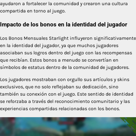
ayudaron a fortalecer la comunidad y crearon una cultura
compartida en torno al juego.
Impacto de los bonos en la identidad del jugador
Los Bonos Mensuales Starlight influyeron significativamente
en la identidad del jugador, ya que muchos jugadores
asociaban sus logros dentro del juego con las recompensas
que recibían. Estos bonos a menudo se convertían en
símbolos de estatus dentro de la comunidad de jugadores.
Los jugadores mostraban con orgullo sus artículos y skins
exclusivos, que no solo reflejaban su dedicación, sino
también su conexión con el juego. Este sentido de identidad
se reforzaba a través del reconocimiento comunitario y las
experiencias compartidas relacionadas con los bonos.