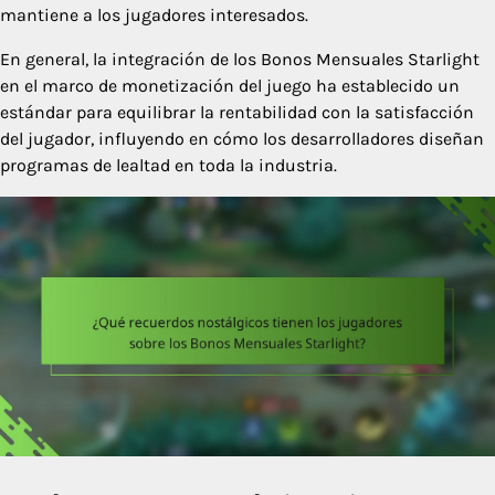
mantiene a los jugadores interesados.
En general, la integración de los Bonos Mensuales Starlight
en el marco de monetización del juego ha establecido un
estándar para equilibrar la rentabilidad con la satisfacción
del jugador, influyendo en cómo los desarrolladores diseñan
programas de lealtad en toda la industria.