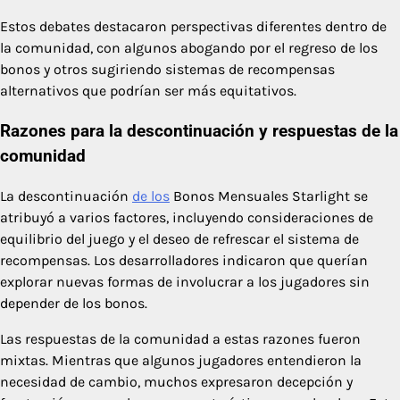
Estos debates destacaron perspectivas diferentes dentro de
la comunidad, con algunos abogando por el regreso de los
bonos y otros sugiriendo sistemas de recompensas
alternativos que podrían ser más equitativos.
Razones para la descontinuación y respuestas de la
comunidad
La descontinuación
de los
Bonos Mensuales Starlight se
atribuyó a varios factores, incluyendo consideraciones de
equilibrio del juego y el deseo de refrescar el sistema de
recompensas. Los desarrolladores indicaron que querían
explorar nuevas formas de involucrar a los jugadores sin
depender de los bonos.
Las respuestas de la comunidad a estas razones fueron
mixtas. Mientras que algunos jugadores entendieron la
necesidad de cambio, muchos expresaron decepción y