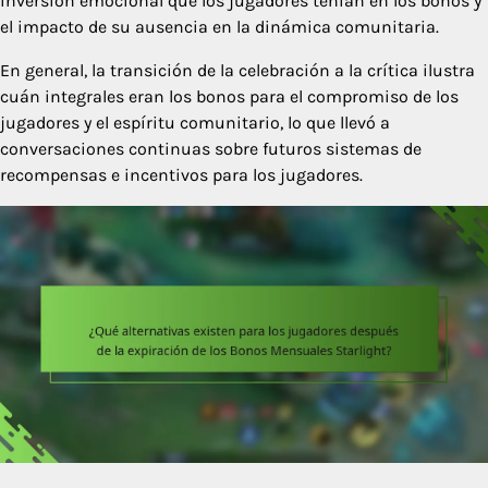
inversión emocional que los jugadores tenían en los bonos y
el impacto de su ausencia en la dinámica comunitaria.
En general, la transición de la celebración a la crítica ilustra
cuán integrales eran los bonos para el compromiso de los
jugadores y el espíritu comunitario, lo que llevó a
conversaciones continuas sobre futuros sistemas de
recompensas e incentivos para los jugadores.