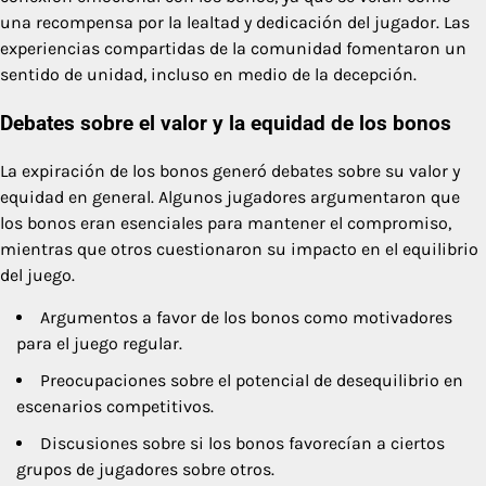
una recompensa por la lealtad y dedicación del jugador. Las
experiencias compartidas de la comunidad fomentaron un
sentido de unidad, incluso en medio de la decepción.
Debates sobre el valor y la equidad de los bonos
La expiración de los bonos generó debates sobre su valor y
equidad en general. Algunos jugadores argumentaron que
los bonos eran esenciales para mantener el compromiso,
mientras que otros cuestionaron su impacto en el equilibrio
del juego.
Argumentos a favor de los bonos como motivadores
para el juego regular.
Preocupaciones sobre el potencial de desequilibrio en
escenarios competitivos.
Discusiones sobre si los bonos favorecían a ciertos
grupos de jugadores sobre otros.