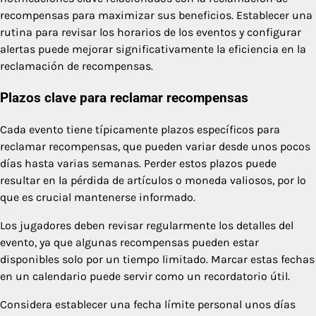
recompensas para maximizar sus beneficios. Establecer una
rutina para revisar los horarios de los eventos y configurar
alertas puede mejorar significativamente la eficiencia en la
reclamación de recompensas.
Plazos clave para reclamar recompensas
Cada evento tiene típicamente plazos específicos para
reclamar recompensas, que pueden variar desde unos pocos
días hasta varias semanas. Perder estos plazos puede
resultar en la pérdida de artículos o moneda valiosos, por lo
que es crucial mantenerse informado.
Los jugadores deben revisar regularmente los detalles del
evento, ya que algunas recompensas pueden estar
disponibles solo por un tiempo limitado. Marcar estas fechas
en un calendario puede servir como un recordatorio útil.
Considera establecer una fecha límite personal unos días