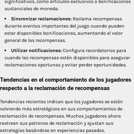
significativos, como artículos exclusivos o bonificaciones
sustanciales de moneda.
Sincronizar reclamaciones:
Reclama recompensas
durante eventos importantes del juego cuando pueden
estar disponibles bonificaciones, aumentando el valor
general de las recompensas.
Utilizar notificaciones:
Configura recordatorios para
cuando las recompensas estén disponibles para asegurar
reclamaciones oportunas y evitar perder oportunidades.
Tendencias en el comportamiento de los jugadores
respecto a la reclamación de recompensas
Tendencias recientes indican que los jugadores se están
volviendo más estratégicos en sus comportamientos de
reclamación de recompensas. Muchos jugadores ahora
rastrean sus patrones de reclamación y ajustan sus
estrategias basándose en experiencias pasadas.