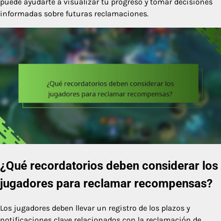
puede ayudarte a visualizar tu progreso y tomar decisiones
informadas sobre futuras reclamaciones.
¿Qué recordatorios deben considerar los
jugadores para reclamar recompensas?
Los jugadores deben llevar un registro de los plazos y
notificaciones clave relacionados con la reclamación de