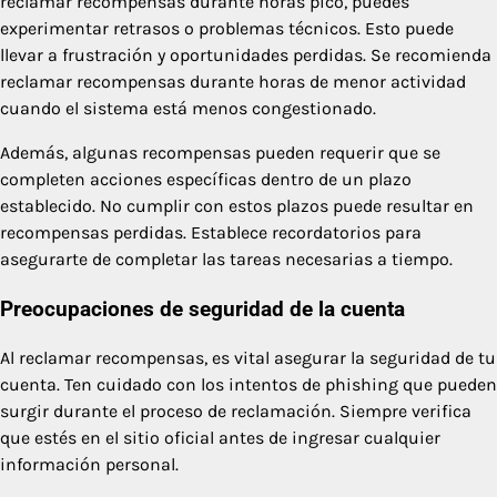
reclamar recompensas durante horas pico, puedes
experimentar retrasos o problemas técnicos. Esto puede
llevar a frustración y oportunidades perdidas. Se recomienda
reclamar recompensas durante horas de menor actividad
cuando el sistema está menos congestionado.
Además, algunas recompensas pueden requerir que se
completen acciones específicas dentro de un plazo
establecido. No cumplir con estos plazos puede resultar en
recompensas perdidas. Establece recordatorios para
asegurarte de completar las tareas necesarias a tiempo.
Preocupaciones de seguridad de la cuenta
Al reclamar recompensas, es vital asegurar la seguridad de tu
cuenta. Ten cuidado con los intentos de phishing que pueden
surgir durante el proceso de reclamación. Siempre verifica
que estés en el sitio oficial antes de ingresar cualquier
información personal.