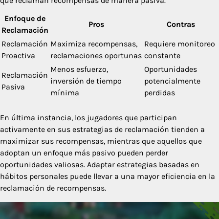
que reclaman recompensas de manera pasiva.
Enfoque de
Pros
Contras
Reclamación
Reclamación
Maximiza recompensas,
Requiere monitoreo
Proactiva
reclamaciones oportunas
constante
Menos esfuerzo,
Oportunidades
Reclamación
inversión de tiempo
potencialmente
Pasiva
mínima
perdidas
En última instancia, los jugadores que participan
activamente en sus estrategias de reclamación tienden a
maximizar sus recompensas, mientras que aquellos que
adoptan un enfoque más pasivo pueden perder
oportunidades valiosas. Adaptar estrategias basadas en
hábitos personales puede llevar a una mayor eficiencia en la
reclamación de recompensas.