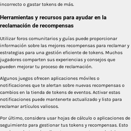
incorrecto o gastar tokens de más.
Herramientas y recursos para ayudar en la
reclamación de recompensas
Utilizar foros comunitarios y guías puede proporcionar
información sobre las mejores recompensas para reclamar y
estrategias para una gestión eficiente de tokens. Muchos
jugadores comparten sus experiencias y consejos que
pueden mejorar tu proceso de reclamación.
Algunos juegos ofrecen aplicaciones móviles o
notificaciones que te alertan sobre nuevas recompensas o
cambios en la tienda de tokens de eventos. Activar estas
notificaciones puede mantenerte actualizado y listo para
reclamar artículos valiosos.
Por último, considera usar hojas de cálculo o aplicaciones de
seguimiento para gestionar tus tokens y recompensas. Esto