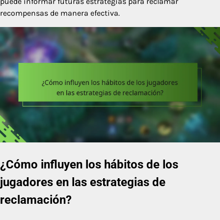
puede informar futuras estrategias para reclamar
recompensas de manera efectiva.
¿Cómo influyen los hábitos de los
jugadores en las estrategias de
reclamación?