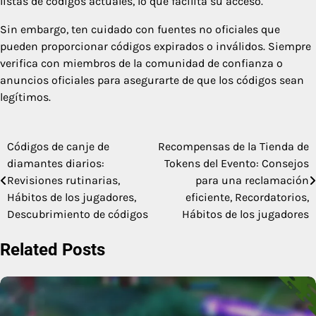
listas de códigos actuales, lo que facilita su acceso.
Sin embargo, ten cuidado con fuentes no oficiales que
pueden proporcionar códigos expirados o inválidos. Siempre
verifica con miembros de la comunidad de confianza o
anuncios oficiales para asegurarte de que los códigos sean
legítimos.
Códigos de canje de
Recompensas de la Tienda de
Post
diamantes diarios:
Tokens del Evento: Consejos
navigation
Revisiones rutinarias,
para una reclamación
Hábitos de los jugadores,
eficiente, Recordatorios,
Descubrimiento de códigos
Hábitos de los jugadores
Related Posts